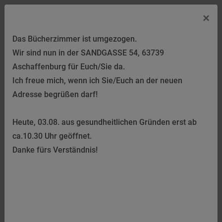
×
Das Bücherzimmer ist umgezogen.
Impressum
Wir sind nun in der SANDGASSE 54, 63739
Aschaffenburg für Euch/Sie da.
Marion Keller
Ich freue mich, wenn ich Sie/Euch an der neuen
Bücherzimmer
Adresse begrüßen darf!
Sandgasse 54
63739 Aschaffenburg
Heute, 03.08. aus gesundheitlichen Gründen erst ab
Kontakt
ca.10.30 Uhr geöffnet.
Danke fürs Verständnis!
Telefon: 06021 9210229
Telefax: 06021 9210224
E-Mail: buecherzimmer.keller@t-online.de
Umsatzsteuer-ID