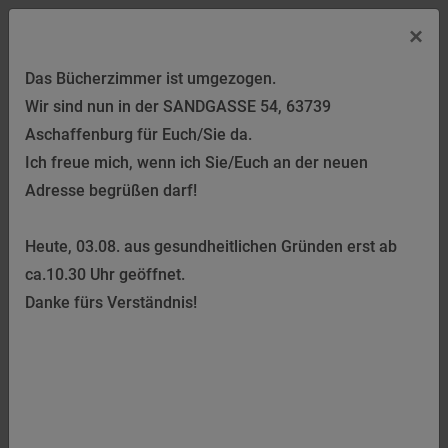
×
Das Bücherzimmer ist umgezogen.
Lesetipp für Kinder bis 9 Jahren
Wir sind nun in der SANDGASSE 54, 63739
Aschaffenburg für Euch/Sie da.
Mein allererster Vorleseschatz zum Träumen
Ich freue mich, wenn ich Sie/Euch an der neuen
von Wich, Henriette und Becker, Stéffie
Adresse begrüßen darf!
Ellermann Verlag, fest gebunden, 10 EUR
Heute, 03.08. aus gesundheitlichen Gründen erst ab
Wo wohnen eigentlich die Traumschäfchen? Und was
ca.10.30 Uhr geöffnet.
passiert, wenn sich die Traumfee im Zimmer irrt?
Danke fürs Verständnis!
Kurze Vorlesegeschichten übers Träumen und Schlafen,
liebevoll erzählt und illustriert für die Allerkleinsten. Ideal
für den Start ins erste Vorlesen.
Für Kinder ab 2 Jahren